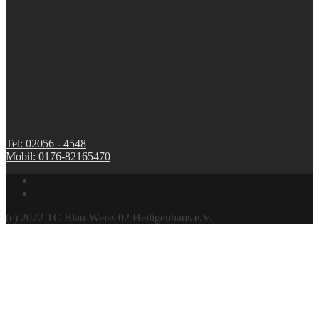
Tel: 02056 - 4548
Mobil: 0176-82165470
(c) 2022 TC Blau-Weiss 02 Heiligenhaus e.V.