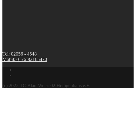
Tel: 02056 - 4548
Mobil: 0176-82165470
(c) 2022 TC Blau-Weiss 02 Heiligenhaus e.V.