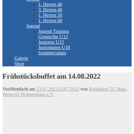
1. Herren 40
3. Herren 40
1. Herren 50
1. Herren 60
Jugend
Jugend Training
Gemischte U12
Junioren U15
Juniorinnen U18
Sommercamps
Galerie
Shop
Frühstücksbuffet am 14.08.2022
Veröffentlicht am
23.07.2022
23.07.2022
von
Redaktion TC Blau-
Weiss 02 Heiligenhaus e.V.