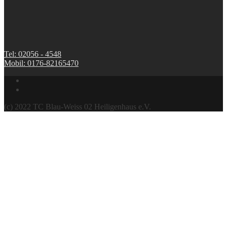
Tel: 02056 - 4548
Mobil: 0176-82165470
(c) 2022 TC Blau-Weiss 02 Heiligenhaus e.V.