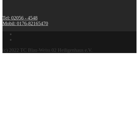
Tel: 02056 - 4548
Mobil: 0176-82165470
(c) 2022 TC Blau-Weiss 02 Heiligenhaus e.V.