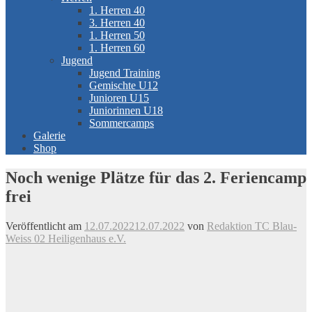
1. Herren 40
3. Herren 40
1. Herren 50
1. Herren 60
Jugend
Jugend Training
Gemischte U12
Junioren U15
Juniorinnen U18
Sommercamps
Galerie
Shop
Noch wenige Plätze für das 2. Feriencamp
frei
Veröffentlicht am
12.07.2022
12.07.2022
von
Redaktion TC Blau-
Weiss 02 Heiligenhaus e.V.