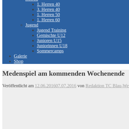
1. Herren 40
3. Herren 40
1. Herren 50
1. Herren 60
Jugend
Jugend Training
Gemischte U12
Junioren U15
Juniorinnen U18
Sommercamps
Galerie
Shop
Medenspiel am kommenden Wochenende
Veröffentlicht am
12.06.2016
07.07.2016
von
Redaktion TC Blau-Weis