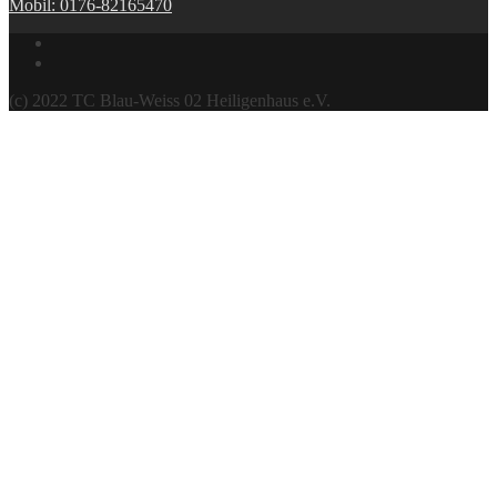
Mobil: 0176-82165470
(c) 2022 TC Blau-Weiss 02 Heiligenhaus e.V.