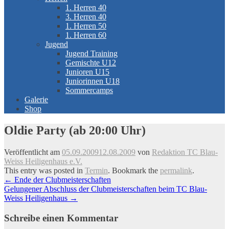
1. Herren 40
3. Herren 40
1. Herren 50
1. Herren 60
Jugend
Jugend Training
Gemischte U12
Junioren U15
Juniorinnen U18
Sommercamps
Galerie
Shop
Oldie Party (ab 20:00 Uhr)
Veröffentlicht am
05.09.2009
12.08.2009
von
Redaktion TC Blau-
Weiss Heiligenhaus e.V.
This entry was posted in
Termin
. Bookmark the
permalink
.
Artikel-
←
Ende der Clubmeisterschaften
Gelungener Abschluss der Clubmeisterschaften beim TC Blau-
Navigation
Weiss Heiligenhaus
→
Schreibe einen Kommentar