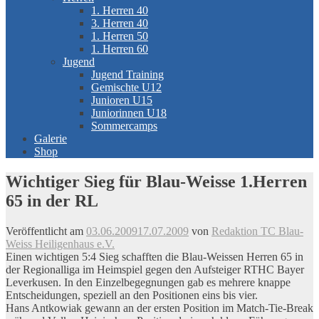
1. Herren 40
3. Herren 40
1. Herren 50
1. Herren 60
Jugend
Jugend Training
Gemischte U12
Junioren U15
Juniorinnen U18
Sommercamps
Galerie
Shop
Wichtiger Sieg für Blau-Weisse 1.Herren
65 in der RL
Veröffentlicht am
03.06.2009
17.07.2009
von
Redaktion TC Blau-
Weiss Heiligenhaus e.V.
Einen wichtigen 5:4 Sieg schafften die Blau-Weissen Herren 65 in
der Regionalliga im Heimspiel gegen den Aufsteiger RTHC Bayer
Leverkusen. In den Einzelbegegnungen gab es mehrere knappe
Entscheidungen, speziell an den Positionen eins bis vier.
Hans Antkowiak gewann an der ersten Position im Match-Tie-Break