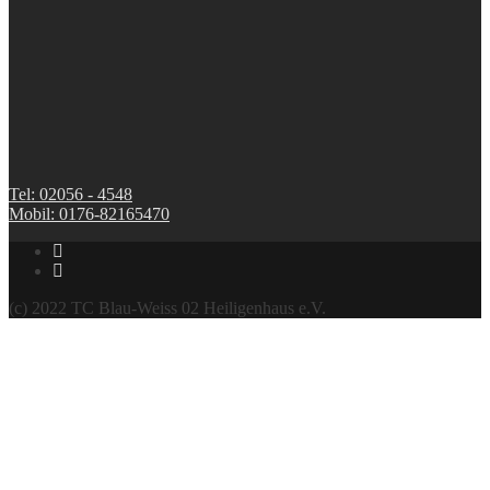
Tel: 02056 - 4548
Mobil: 0176-82165470
(c) 2022 TC Blau-Weiss 02 Heiligenhaus e.V.