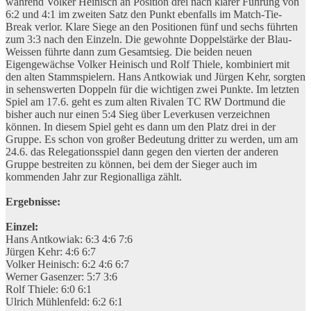
während Volker Heinisch an Position drei nach klarer Führung von
6:2 und 4:1 im zweiten Satz den Punkt ebenfalls im Match-Tie-
Break verlor. Klare Siege an den Positionen fünf und sechs führten
zum 3:3 nach den Einzeln. Die gewohnte Doppelstärke der Blau-
Weissen führte dann zum Gesamtsieg. Die beiden neuen
Eigengewächse Volker Heinisch und Rolf Thiele, kombiniert mit
den alten Stammspielern. Hans Antkowiak und Jürgen Kehr, sorgten
in sehenswerten Doppeln für die wichtigen zwei Punkte. Im letzten
Spiel am 17.6. geht es zum alten Rivalen TC RW Dortmund die
bisher auch nur einen 5:4 Sieg über Leverkusen verzeichnen
können. In diesem Spiel geht es dann um den Platz drei in der
Gruppe. Es schon von großer Bedeutung dritter zu werden, um am
24.6. das Relegationsspiel dann gegen den vierten der anderen
Gruppe bestreiten zu können, bei dem der Sieger auch im
kommenden Jahr zur Regionalliga zählt.
Ergebnisse:
Einzel:
Hans Antkowiak: 6:3 4:6 7:6
Jürgen Kehr: 4:6 6:7
Volker Heinisch: 6:2 4:6 6:7
Werner Gasenzer: 5:7 3:6
Rolf Thiele: 6:0 6:1
Ulrich Mühlenfeld: 6:2 6:1