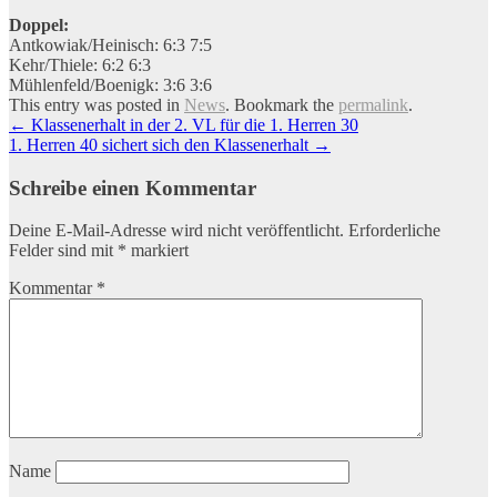
Doppel:
Antkowiak/Heinisch: 6:3 7:5
Kehr/Thiele: 6:2 6:3
Mühlenfeld/Boenigk: 3:6 3:6
This entry was posted in
News
. Bookmark the
permalink
.
Artikel-
←
Klassenerhalt in der 2. VL für die 1. Herren 30
1. Herren 40 sichert sich den Klassenerhalt
→
Navigation
Schreibe einen Kommentar
Deine E-Mail-Adresse wird nicht veröffentlicht.
Erforderliche
Felder sind mit
*
markiert
Kommentar
*
Name