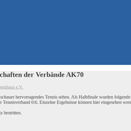
schaften der Verbände AK70
genhaus e.V.
schauer hervorragendes Tennis sehen. Als Halbfinale wurden folgende
r Tennisverband 0:6. Einzelne Ergebnisse können hier eingesehen we
 bestritten.