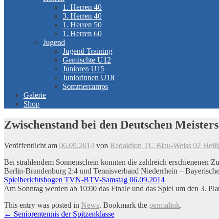
1. Herren 40
3. Herren 40
1. Herren 50
1. Herren 60
Jugend
Jugend Training
Gemischte U12
Junioren U15
Juniorinnen U18
Sommercamps
Galerie
Shop
Zwischenstand bei den Deutschen Meister
Veröffentlicht am
06.09.2014
von
Redaktion TC Blau-Weiss 02 Heili
Bei strahlendem Sonnenschein konnten die zahlreich erschienenen Zu
Berlin-Brandenburg 2:4 und Tennisverband Niederrhein – Bayerische
Spielberichtsbogen TVN-BTV-Samstag 06.09.2014
Am Sonntag werden ab 10:00 das Finale und das Spiel um den 3. Platz
This entry was posted in
News
. Bookmark the
permalink
.
Artikel-
←
Seniorentennis der Spitzenklasse