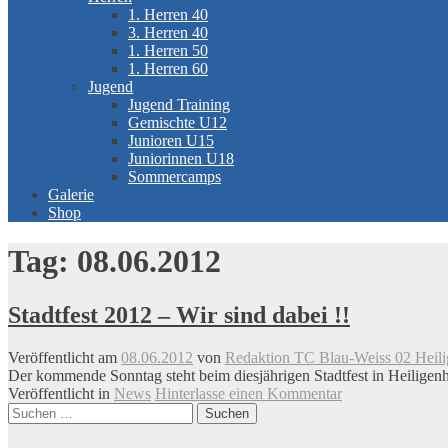
1. Herren 40
3. Herren 40
1. Herren 50
1. Herren 60
Jugend
Jugend Training
Gemischte U12
Junioren U15
Juniorinnen U18
Sommercamps
Galerie
Shop
Tag:
08.06.2012
Stadtfest 2012 – Wir sind dabei !!
Veröffentlicht am
08.06.2012
von
Redaktion TC Blau-Weiss 02 Heili
Der kommende Sonntag steht beim diesjährigen Stadtfest in Heiligenh
Veröffentlicht in
News
Hinterlasse einen Kommentar
Beitrags-
Suchen
nach:
Navigation