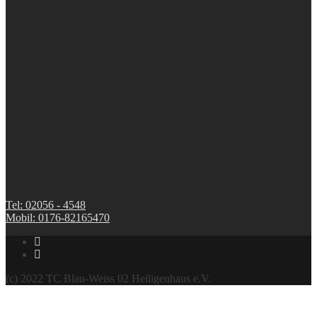
Tel: 02056 - 4548
Mobil: 0176-82165470
(c) 2022 TC Blau-Weiss 02 Heiligenhaus e.V.