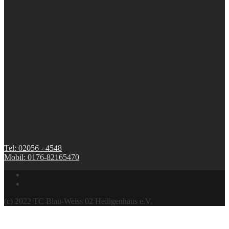
Tel: 02056 - 4548
Mobil: 0176-82165470
(c) 2022 TC Blau-Weiss 02 Heiligenhaus e.V.