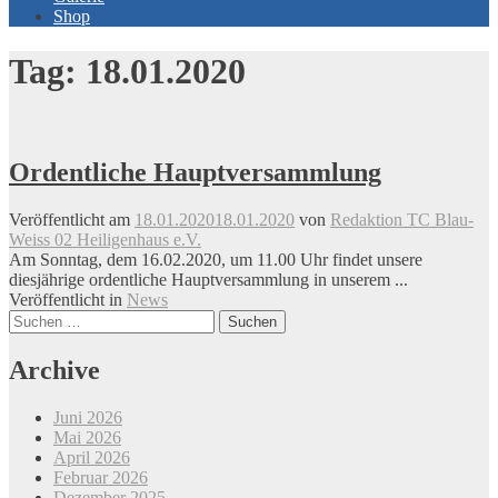
Shop
Tag:
18.01.2020
Ordentliche Hauptversammlung
Veröffentlicht am
18.01.2020
18.01.2020
von
Redaktion TC Blau-
Weiss 02 Heiligenhaus e.V.
Am Sonntag, dem 16.02.2020, um 11.00 Uhr findet unsere
diesjährige ordentliche Hauptversammlung in unserem ...
Veröffentlicht in
News
Beitrags-
Suchen
nach:
Navigation
Archive
Juni 2026
Mai 2026
April 2026
Februar 2026
Dezember 2025