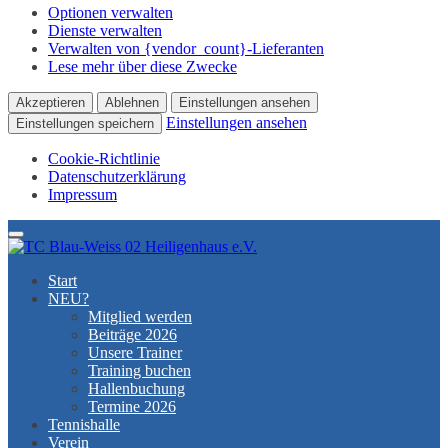
Optionen verwalten
Dienste verwalten
Verwalten von {vendor_count}-Lieferanten
Lese mehr über diese Zwecke
Akzeptieren
Ablehnen
Einstellungen ansehen
Einstellungen ansehen
Einstellungen speichern
Cookie-Richtlinie
Datenschutzerklärung
Impressum
Menu
Start
NEU?
Mitglied werden
Beiträge 2026
Unsere Trainer
Training buchen
Hallenbuchung
Termine 2026
Tennishalle
Verein