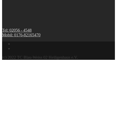
Tel: 02056 - 4548
Mobil: 0176-82165470
(c) 2022 TC Blau-Weiss 02 Heiligenhaus e.V.