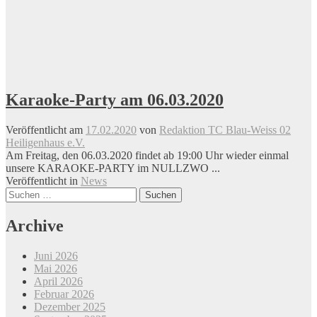
Karaoke-Party am 06.03.2020
Veröffentlicht am
17.02.2020
von
Redaktion TC Blau-Weiss 02
Heiligenhaus e.V.
Am Freitag, den 06.03.2020 findet ab 19:00 Uhr wieder einmal
unsere KARAOKE-PARTY im NULLZWO ...
Veröffentlicht in
News
Beitrags-
Suchen
nach:
Navigation
Archive
Juni 2026
Mai 2026
April 2026
Februar 2026
Dezember 2025