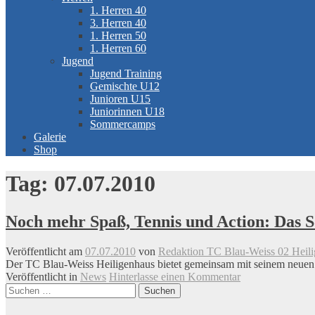
1. Herren 40
3. Herren 40
1. Herren 50
1. Herren 60
Jugend
Jugend Training
Gemischte U12
Junioren U15
Juniorinnen U18
Sommercamps
Galerie
Shop
Tag:
07.07.2010
Noch mehr Spaß, Tennis und Action: Das
Veröffentlicht am
07.07.2010
von
Redaktion TC Blau-Weiss 02 Heili
Der TC Blau-Weiss Heiligenhaus bietet gemeinsam mit seinem neuen Tr
Veröffentlicht in
News
Hinterlasse einen Kommentar
Beitrags-
Suchen
nach:
Navigation